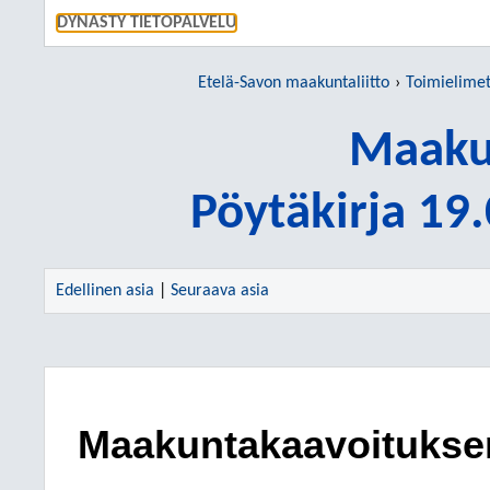
SIIRRY S
DYNASTY TIETOPALVELU
Etelä-Savon maakuntaliitto
Toimielime
Maakun
Pöytäkirja 19
Edellinen asia
|
Seuraava asia
Maakuntakaavoitukse