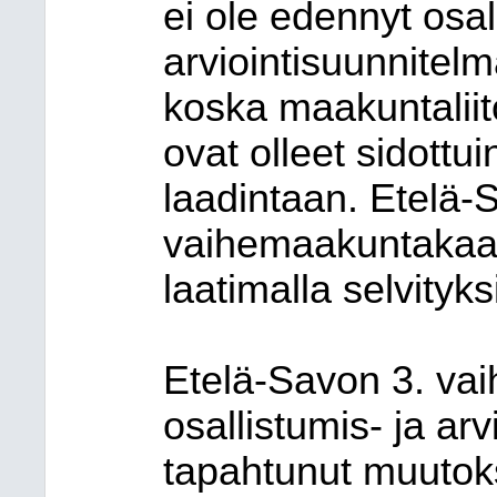
ei ole edennyt osal
arviointisuunnitel
koska maakuntaliit
ovat olleet sidott
laadintaan. Etelä-
vaihemaakuntakaav
laatimalla selvityk
Etelä-Savon 3. v
osallistumis- ja ar
tapahtunut muutok