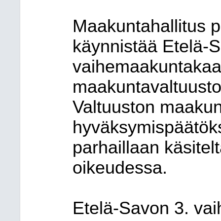
Maakuntahallitus p
käynnistää Etelä-S
vaihemaakuntakaav
maakuntavaltuusto
Valtuuston maaku
hyväksymispäätökse
parhaillaan käsitel
oikeudessa.
Etelä-Savon 3. va