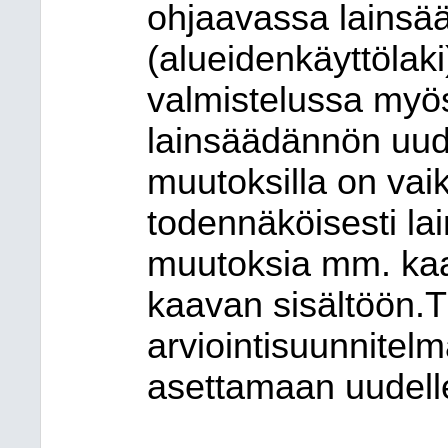
ohjaavassa lains
(alueidenkäyttölaki
valmistelussa myö
lainsäädännön uudi
muutoksilla on vai
todennäköisesti la
muutoksia mm. kaa
kaavan sisältöön.T
arviointisuunnitelm
asettamaan uudelle