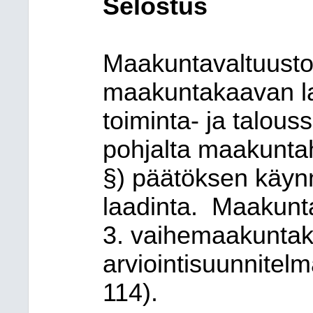
Selostus
Maakuntavaltuusto 
maakuntakaavan l
toiminta- ja talou
pohjalta maakuntah
§) päätöksen käy
laadinta.
Maakunta
3. vaihemaakuntaka
arviointisuunnitel
114).