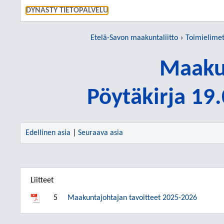
SIIRRY S
DYNASTY TIETOPALVELU
Etelä-Savon maakuntaliitto
Toimielime
Maakun
Pöytäkirja 19
Edellinen asia
|
Seuraava asia
Liitteet
5
Maakuntajohtajan tavoitteet 2025-2026