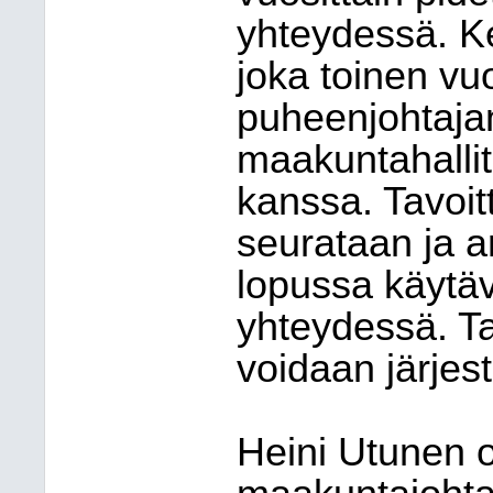
yhteydessä. K
joka toinen vu
puheenjohtajan
maakuntahalli
kanssa. Tavoit
seurataan ja a
lopussa käytä
yhteydessä. Ta
voidaan järje
Heini Utunen o