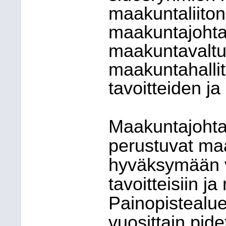
maakuntaliiton
maakuntajohta
maakuntavaltu
maakuntahalli
tavoitteiden j
Maakuntajohta
perustuvat ma
hyväksymään vi
tavoitteisiin 
Painopistealuee
vuosittain pid