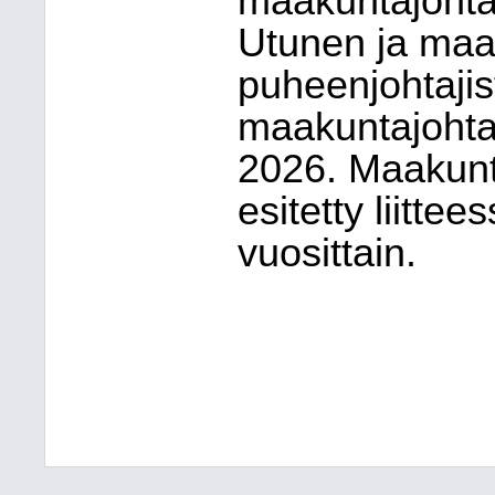
maakuntajohta
Utunen ja maa
puheenjohtajis
maakuntajohtaj
2026. Maakunta
esitetty liittee
vuosittain.