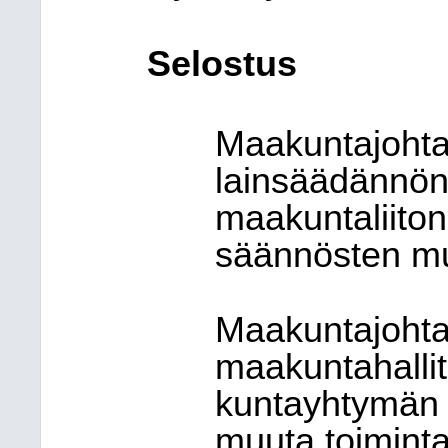
Selostus
Maakuntajohta
lainsäädännön
maakuntaliiton
säännösten m
Maakuntajohta
maakuntahalli
kuntayhtymän h
muuta toimint