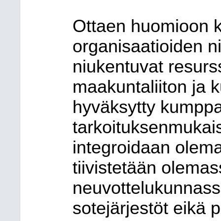
Ottaen huomioon ka
organisaatioiden n
niukentuvat resurss
maakuntaliiton ja k
hyväksytty kumppa
tarkoituksenmukaisi
integroidaan olemas
tiivistetään olema
neuvottelukunnass
sotejärjestöt eikä