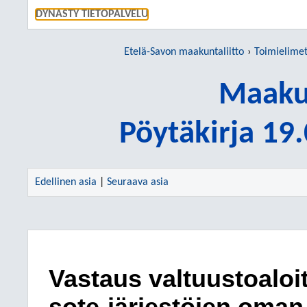
SIIRRY S
DYNASTY TIETOPALVELU
Etelä-Savon maakuntaliitto
Toimielime
Maakun
Pöytäkirja 19
Edellinen asia
|
Seuraava asia
Vastaus valtuustoaloi