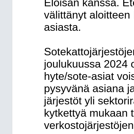
Eloisan kanssa. Et
välittänyt aloitteen
asiasta.
Sotekattojärjestöj
joulukuussa 2024 o
hyte/sote-asiat vois
pysyvänä asiana ja 
järjestöt yli sektor
kytkettyä mukaan 
verkostojärjestöjen