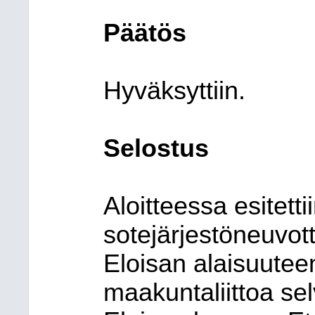
Päätös
Hyväksyttiin.
Selostus
Aloitteessa esitetti
sotejärjestöneuvot
Eloisan alaisuuteen
maakuntaliittoa se