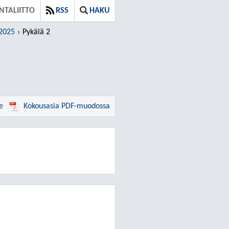
TALIITTO
RSS
HAKU
.2025
Pykälä 2
e
Kokousasia PDF-muodossa