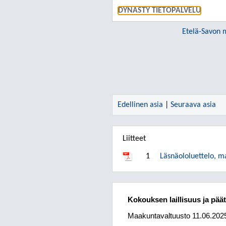
DYNASTY TIETOPALVELU
Etelä-Savon m
Edellinen asia
|
Seuraava asia
Liitteet
1
Läsnäololuettelo, m
Kokouksen laillisuus ja pää
Maakuntavaltuusto
11.06.202