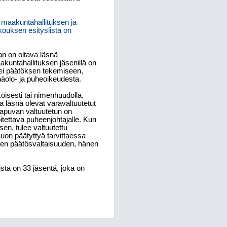
 maakuntahallituksen ja
kouksen esityslista on
n on oltava läsnä
kuntahallituksen jäsenillä on
a ei päätöksen tekemiseen,
näolo- ja puheoikeudesta.
öisesti tai nimenhuudolla.
a läsnä olevat varavaltuutetut
aapuvan valtuutetun on
itettava puheenjohtajalle. Kun
en, tulee valtuutettu
auon päätyttyä tarvittaessa
neen päätösvaltaisuuden, hänen
sta on 33 jäsentä, joka on