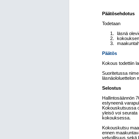
Päätösehdotus
Todetaan
läsnä olevi
kokouksen 
maakuntaha
Päätös
Kokous todettiin la
Suoritetussa nimen
läsnäololuettelon 
Selostus
Hallintosäännön 7
estyneenä varapuh
Kokouskutsussa on
yleisö voi seurata
kokouksessa.
Kokouskutsu maak
ennen maakuntavalt
velvollisuus sekä