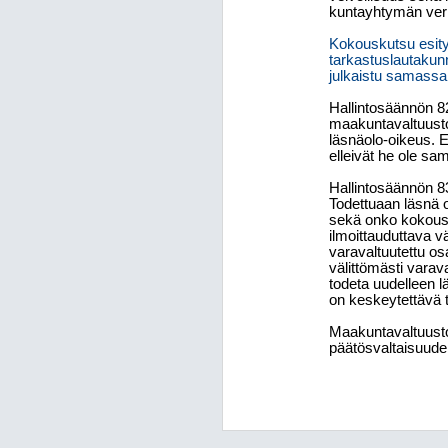
kuntayhtymän verk
Kokouskutsu esity
tarkastuslautakunn
julkaistu samassa 
Hallintosäännön 8
maakuntavaltuusto
läsnäolo-oikeus. E
elleivät he ole sa
Hallintosäännön 83
Todettuaan läsnä o
sekä onko kokous l
ilmoittauduttava v
varavaltuutettu os
välittömästi varav
todeta uudelleen 
on keskeytettävä t
Maakuntavaltuuston
päätösvaltaisuuden