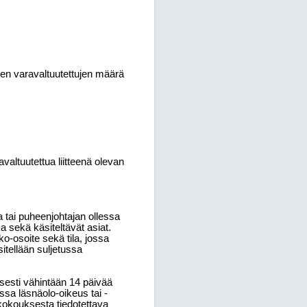
vien varavaltuutettujen määrä
valtuutettua liitteenä olevan
tai puheenjohtajan ollessa
 sekä käsiteltävät asiat.
-osoite sekä tila, jossa
itellään suljetussa
esti vähintään 14 päivää
ssa läsnäolo-oikeus tai -
kokouksesta tiedotettava