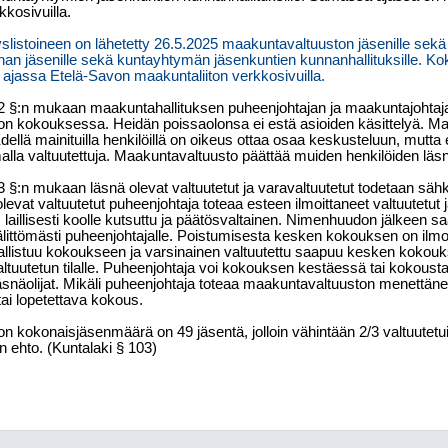
kosivuilla.
slistoineen on lähetetty 26.5.2025 maakuntavaltuuston jäsenille sekä
an jäsenille sekä kuntayhtymän jäsenkuntien kunnanhallituksille. Ko
ajassa Etelä-Savon maakuntaliiton verkkosivuilla.
2 §:n mukaan maakuntahallituksen puheenjohtajan ja maakuntajohtaja
n kokouksessa. Heidän poissaolonsa ei estä asioiden käsittelyä. Maa
dellä mainituilla henkilöillä on oikeus ottaa osaa keskusteluun, mutt
malla valtuutettuja. Maakuntavaltuusto päättää muiden henkilöiden läs
 §:n mukaan läsnä olevat valtuutetut ja varavaltuutetut todetaan sähk
levat valtuutetut puheenjohtaja toteaa esteen ilmoittaneet valtuutetut j
aillisesti koolle kutsuttu ja päätösvaltainen. Nimenhuudon jälkeen s
älittömästi puheenjohtajalle. Poistumisesta kesken kokouksen on ilmo
allistuu kokoukseen ja varsinainen valtuutettu saapuu kesken kokouks
altuutetun tilalle. Puheenjohtaja voi kokouksen kestäessä tai kokoust
läsnäolijat. Mikäli puheenjohtaja toteaa maakuntavaltuuston menettä
ai lopetettava kokous.
 kokonaisjäsenmäärä on 49 jäsentä, jolloin vähintään 2/3 valtuutetui
 ehto. (Kuntalaki § 103)