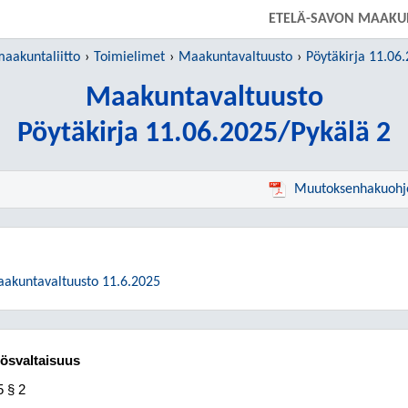
SIIRRY SUORAAN PÄÄSISÄLTÖÖN
ETELÄ-SAVON MAAKUN
aakuntaliitto
Toimielimet
Maakuntavaltuusto
Pöytäkirja 11.06
Maakuntavaltuusto
Pöytäkirja 11.06.2025/Pykälä 2
Muutoksenhakuohj
aakuntavaltuusto 11.6.2025
tösvaltaisuus
5
§ 2