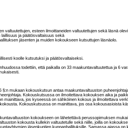
en valtuutettujen, esteen ilmoittaneiden valtuutettujen sekä läsnä ole
laillisuus ja päätösvaltaisuus sekä
llituksen jäsenten ja muiden kokoukseen kutsuttujen läsnäolo.
illisesti koolle kutsutuksi ja päätösvaltaiseksi.
huudossa todettiin, että paikalla on 33 maakuntavaltuutettua ja 6 vara
mukaisesti.
6 §:n mukaan kokouskutsun antaa maakuntavaltuuston puheenjohtaja 
eenjohtaja. Kokouskutsussa on ilmoitettava kokouksen aika ja paikka
 mainittava, jos kyseessä on sähköinen kokous ja ilmoitettava verkko
 kokousta. Kokouskutsussa on mainittava, jos osa kokousasioista käs
untavaltuuston kokoukseen on lähetettävä perussopimuksen mukais
uuston kokousta kullekin valtuutetulle sekä niille, joilla on kokoukse
 kuntayhtymien jäsenkuntien kunnanhallituksille. Samassa ajassa on 