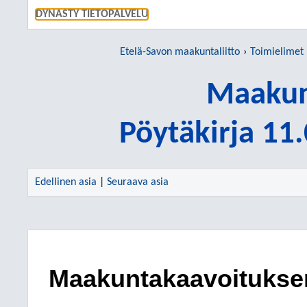
SIIRRY S
DYNASTY TIETOPALVELU
Etelä-Savon maakuntaliitto
Toimielimet
Maakun
Pöytäkirja 11
Edellinen asia
|
Seuraava asia
Maakuntakaavoitukse