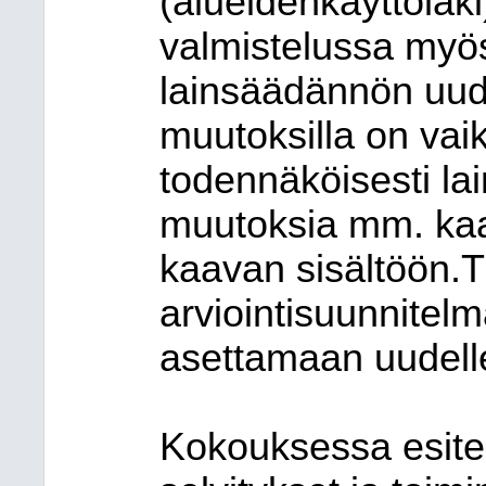
(alueidenkäyttölaki
valmistelussa myö
lainsäädännön uudi
muutoksilla on vai
todennäköisesti la
muutoksia mm. kaa
kaavan sisältöön.T
arviointisuunnitelm
asettamaan uudelle
Kokouksessa esite