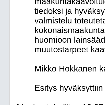
maakuntakaavoituk
tiedoksi ja hyväks
valmistelu toteute
kokonaismaakuntak
huomioon lainsääd
muutostarpeet kaa
Mikko Hokkanen ka
Esitys hyväksyttiin 