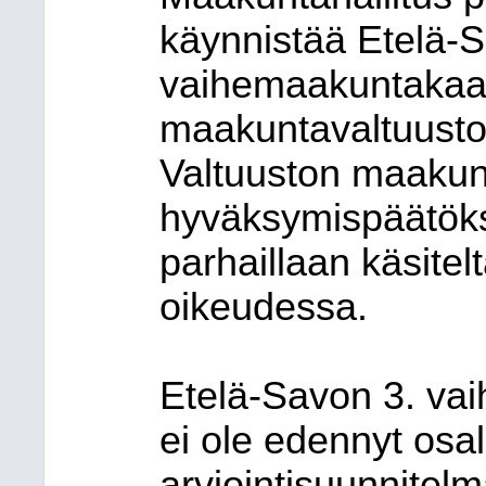
käynnistää Etelä-S
vaihemaakuntakaav
maakuntavaltuusto
Valtuuston maaku
hyväksymispäätökse
parhaillaan käsitel
oikeudessa.
Etelä-Savon 3. va
ei ole edennyt osal
arviointisuunnitel