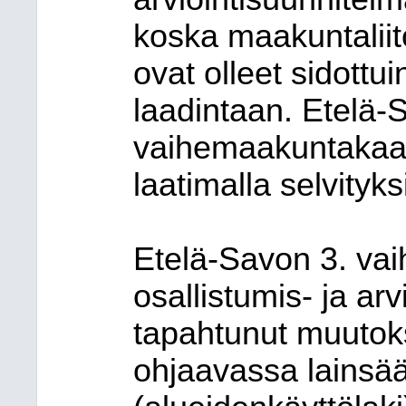
koska maakuntaliit
ovat olleet sidott
laadintaan. Etelä-
vaihemaakuntakaav
laatimalla selvityk
Etelä-Savon 3. v
osallistumis- ja ar
tapahtunut muutok
ohjaavassa lains