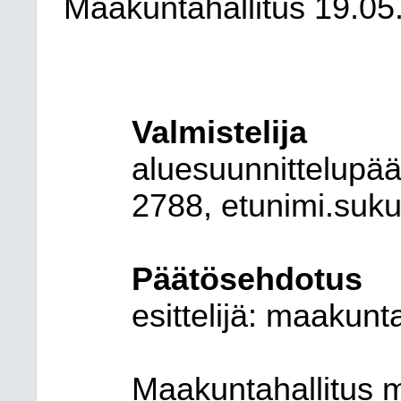
Maakuntahallitus 19.05
Valmistelija
aluesuunnittelupää
2788, etunimi.suk
Päätösehdotus
esittelijä: maakunt
Maakuntahallitus m