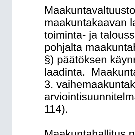
Maakuntavaltuusto 
maakuntakaavan l
toiminta- ja talou
pohjalta maakuntah
§) päätöksen käy
laadinta.
Maakunta
3. vaihemaakuntaka
arviointisuunnitel
114).
Maakuntahallitus p