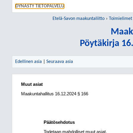
SIIRRY S
DYNASTY TIETOPALVELU
Etelä-Savon maakuntaliitto
Toimielimet
Maaku
Pöytäkirja 1
Edellinen asia
|
Seuraava asia
Muut asiat
Maakuntahallitus
16.12.2024
§ 166
Päätösehdotus
Todetaan mahdolliset muut asiat.