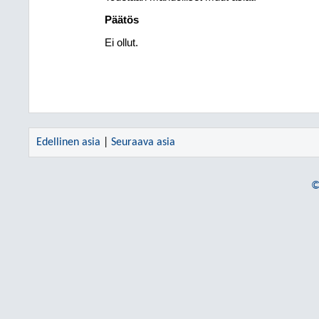
Päätös
Ei ollut.
Edellinen asia
|
Seuraava asia
©