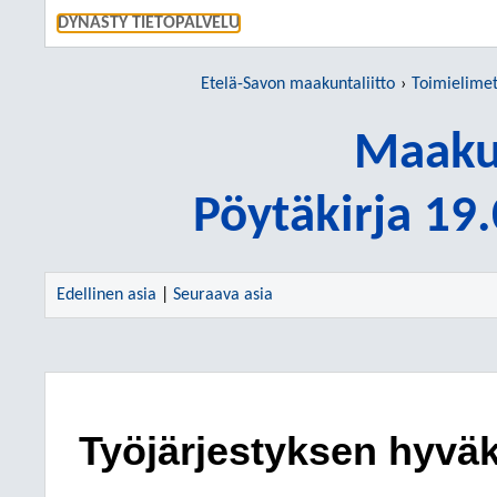
SIIRRY S
DYNASTY TIETOPALVELU
Etelä-Savon maakuntaliitto
Toimielime
Maakun
Pöytäkirja 19
Edellinen asia
|
Seuraava asia
Työjärjestyksen hyvä