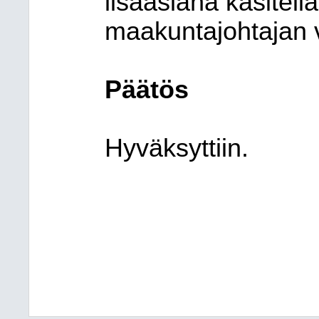
lisäasiana käsitel
maakuntajohtajan v
Päätös
Hyväksyttiin.