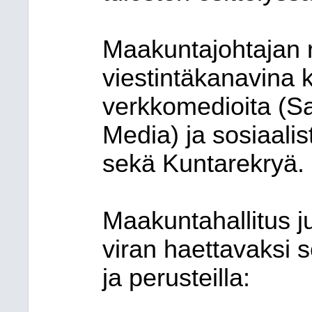
Maakuntajohtajan r
viestintäkanavina k
verkkomedioita (S
Media) ja sosiaali
sekä Kuntarekryä.
Maakuntahallitus j
viran haettavaksi s
ja perusteilla: