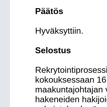
Päätös
Hyväksyttiin.
Selostus
Rekrytointiprosess
kokouksessaan 16
maakuntajohtajan 
hakeneiden hakijo