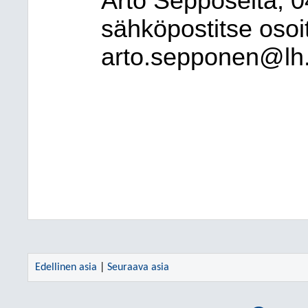
Arto Sepposelta, 0
sähköpostitse osoit
arto.sepponen@lh.
Edellinen asia
|
Seuraava asia