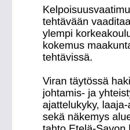
Kelpoisuusvaatim
tehtävään vaadita
ylempi korkeakoulu
kokemus maakuntal
tehtävissä.
Viran täytössä hak
johtamis- ja yhteis
ajattelukyky, laaja
sekä näkemys alue
tahto Etelä-Savon 