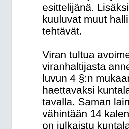
esittelijänä. Lisäk
kuuluvat muut hal
tehtävät.
Viran tultua avoim
viranhaltijasta ann
luvun 4 §:n mukaan 
haettavaksi kuntala
tavalla. Saman la
vähintään 14 kalent
on julkaistu kuntal