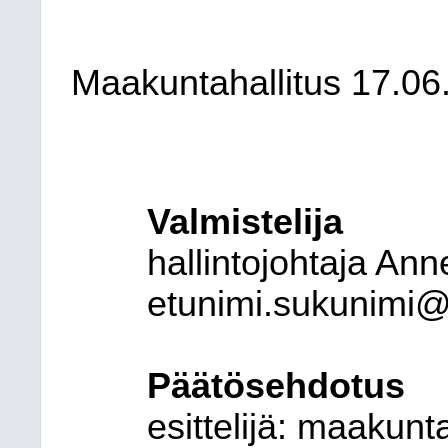
Maakuntahallitus 17.06
Valmistelija
hallintojohtaja An
etunimi.sukunimi@
Päätösehdotus
esittelijä: maakun