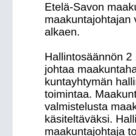
Etelä-Savon maakun
maakuntajohtajan 
alkaen.
Hallintosäännön 2
johtaa maakuntahal
kuntayhtymän halli
toimintaa. Maakunt
valmistelusta maak
käsiteltäväksi. Ha
maakuntajohtaja to