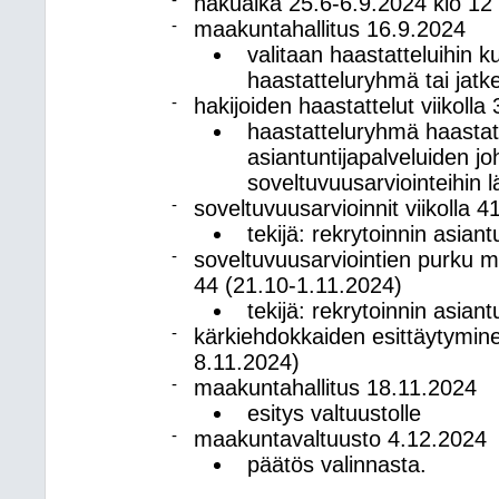
-
hakuaika 25.6-6.9.2024 klo 12
-
maakuntahallitus 16.9.2024
valitaan haastatteluihin ku
haastatteluryhmä tai jat
-
hakijoiden haastattelut viikoll
haastatteluryhmä haastatt
asiantuntijapalveluiden joh
soveltuvuusarviointeihin l
-
soveltuvuusarvioinnit viikolla 
tekijä: rekrytoinnin asiant
-
soveltuvuusarviointien purku m
44 (21.10-1.11.2024)
tekijä: rekrytoinnin asiant
-
kärkiehdokkaiden esittäytymine
8.11.2024)
-
maakuntahallitus 18.11.2024
esitys valtuustolle
-
maakuntavaltuusto 4.12.2024
päätös valinnasta.