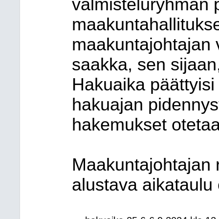
valmisteluryhmän p
maakuntahallituksel
maakuntajohtajan 
saakka, sen sijaan,
Hakuaika päättyisi
hakuajan pidennys
hakemukset oteta
Maakuntajohtajan re
alustava aikataulu