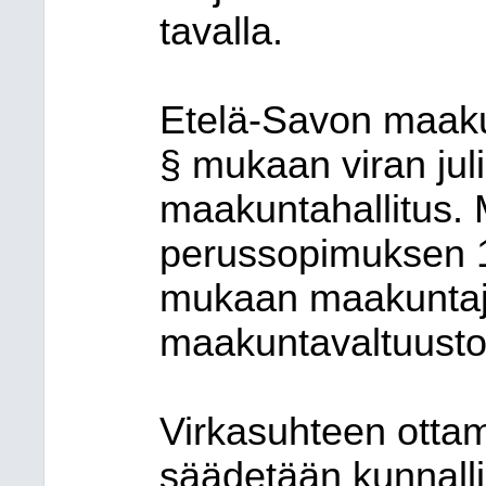
tavalla.
Etelä-Savon maakun
§ mukaan viran jul
maakuntahallitus. 
perussopimuksen 1
mukaan maakuntajo
maakuntavaltuusto
Virkasuhteen ottam
säädetään kunnallis