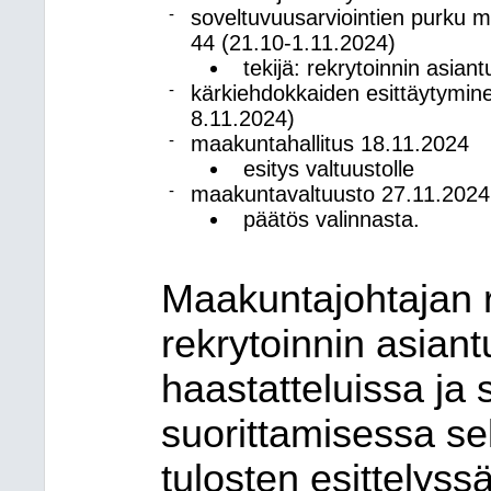
-
soveltuvuusarviointien purku m
44 (21.10-1.11.2024)
tekijä: rekrytoinnin asiant
-
kärkiehdokkaiden esittäytymine
8.11.2024)
-
maakuntahallitus 18.11.2024
esitys valtuustolle
-
maakuntavaltuusto 27.11.2024
päätös valinnasta.
Maakuntajohtajan r
rekrytoinnin asiant
haastatteluissa ja 
suorittamisessa se
tulosten esittelyssä