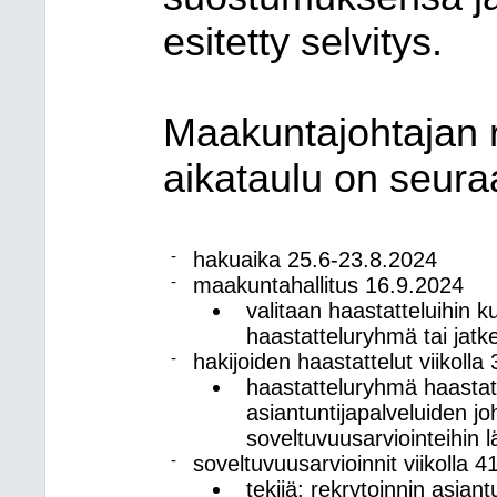
esitetty selvitys.
Maakuntajohtajan r
aikataulu on seura
-
hakuaika 25.6-23.8.2024
-
maakuntahallitus 16.9.2024
valitaan haastatteluihin ku
haastatteluryhmä tai jat
-
hakijoiden haastattelut viikoll
haastatteluryhmä haastatt
asiantuntijapalveluiden joh
soveltuvuusarviointeihin l
-
soveltuvuusarvioinnit viikolla 
tekijä: rekrytoinnin asiant