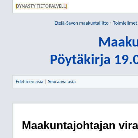
SIIRRY S
DYNASTY TIETOPALVELU
Etelä-Savon maakuntaliitto
Toimielimet
Maakun
Pöytäkirja 19
Edellinen asia
|
Seuraava asia
Maakuntajohtajan vira