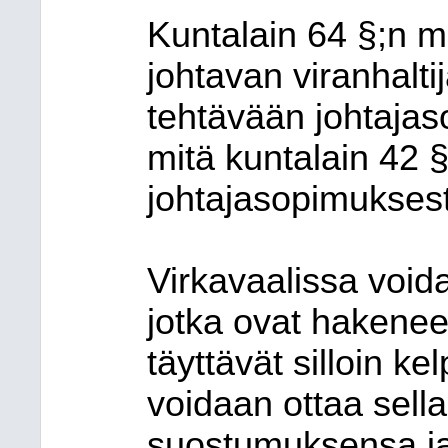
Kuntalain 64 §;n 
johtavan viranhalti
tehtävään johtaja
mitä kuntalain 42 
johtajasopimukses
Virkavaalissa void
jotka ovat hakenee
täyttävät silloin k
voidaan ottaa sella
suostumuksensa ja