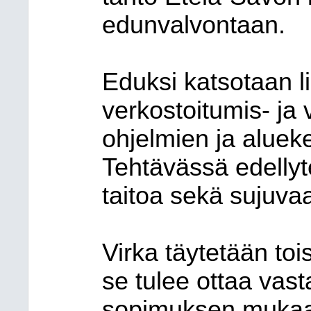
edunvalvontaan.
Eduksi katsotaan l
verkostoitumis- ja 
ohjelmien ja aluek
Tehtävässä edelly
taitoa sekä sujuvaa
Virka täytetään toi
se tulee ottaa vast
sopimuksen mukaan