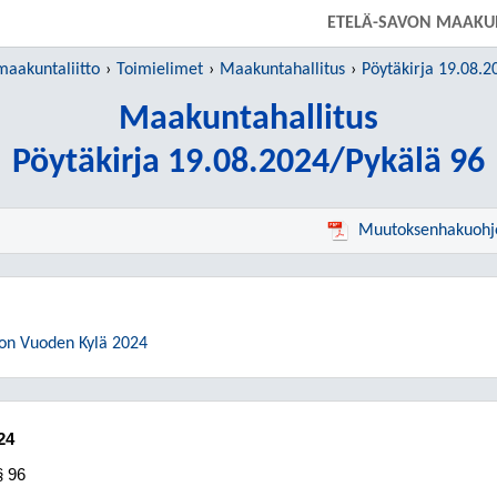
SIIRRY SUORAAN PÄÄSISÄLTÖÖN
ETELÄ-SAVON MAAKUN
maakuntaliitto
Toimielimet
Maakuntahallitus
Pöytäkirja 19.08.2
Maakuntahallitus
Pöytäkirja 19.08.2024/Pykälä 96
Muutoksenhakuohj
von Vuoden Kylä 2024
24
§ 96