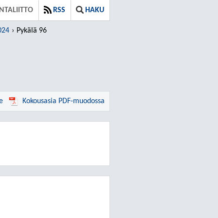
TALIITTO
RSS
HAKU
024
Pykälä 96
e
Kokousasia PDF-muodossa