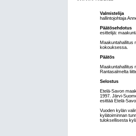
Valmistelija
hallintojohtaja An
Päätösehdotus
esittelijä:
maakunta
Maakuntahallitus 
kokouksessa.
Päätös
Maakuntahallitus 
Rantasalmelta liit
Selostus
Etelä-Savon maaku
1997. Järvi-Suome
esittää Etelä-Sav
Vuoden kylän valin
kylätoiminnan tunn
tuloksellisesta ky