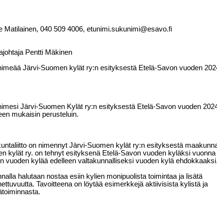
ne Matilainen, 040 509 4006, etunimi.sukunimi@esavo.fi
johtaja Pentti Mäkinen
nimeää Järvi-Suomen kylät ry:n esityksestä Etelä-Savon vuoden 2024
nimesi Järvi-Suomen Kylät ry:n esityksestä Etelä-Savon vuoden 202
teen mukaisin perusteluin.
ntaliitto on nimennyt Järvi-Suomen kylät ry:n esityksestä maakunn
n kylät ry. on tehnyt esityksenä Etelä-Savon vuoden kyläksi vuonna
on vuoden kylää edelleen valtakunnalliseksi vuoden kylä ehdokkaaksi
nalla halutaan nostaa esiin kylien monipuolista toimintaa ja lisätä
ettuvuutta. Tavoitteena on löytää esimerkkejä aktiivisista kylistä ja
lätoiminnasta.