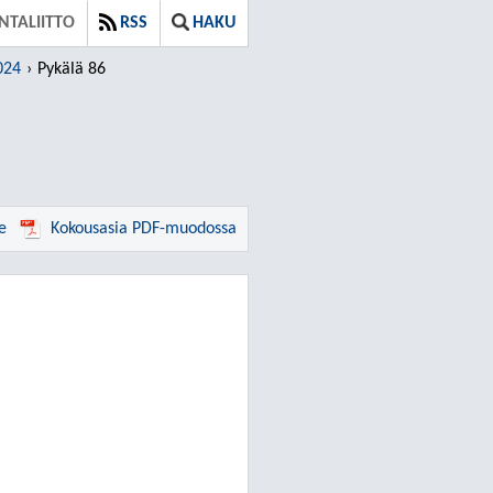
TALIITTO
RSS
HAKU
024
Pykälä 86
e
Kokousasia PDF-muodossa