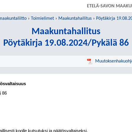
SIIRRY SUORAAN PÄÄSISÄLTÖÖN
ETELÄ-SAVON MAAKUN
maakuntaliitto
Toimielimet
Maakuntahallitus
Pöytäkirja 19.08.2
Maakuntahallitus
Pöytäkirja 19.08.2024/Pykälä 86
Muutoksenhakuohj
tösvaltaisuus
§ 86
llisesti koolle kutsutuksi ja päätösvaltaiseksi.