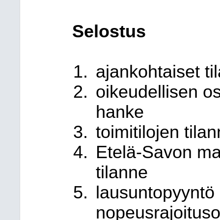
Selostus
ajankohtaiset til
oikeudellisen o
hanke
toimitilojen tila
Etelä-Savon ma
tilanne
lausuntopyyntö
nopeusrajoituso