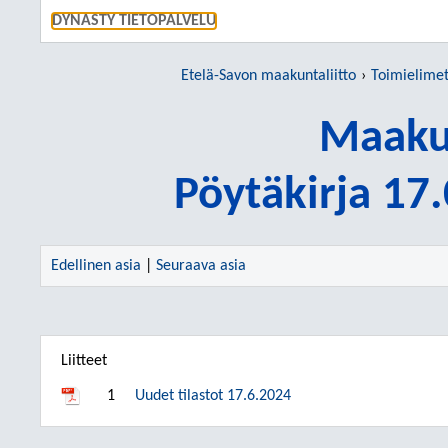
SIIRRY S
DYNASTY TIETOPALVELU
Etelä-Savon maakuntaliitto
Toimielime
Maakun
Pöytäkirja 17
Edellinen asia
|
Seuraava asia
Liitteet
1
Uudet tilastot 17.6.2024