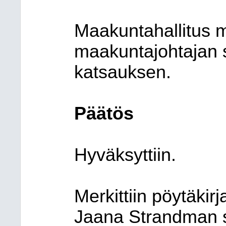
Maakuntahallitus m
maakuntajohtajan 
katsauksen.
Päätös
Hyväksyttiin.
Merkittiin pöytäkir
Jaana Strandman s