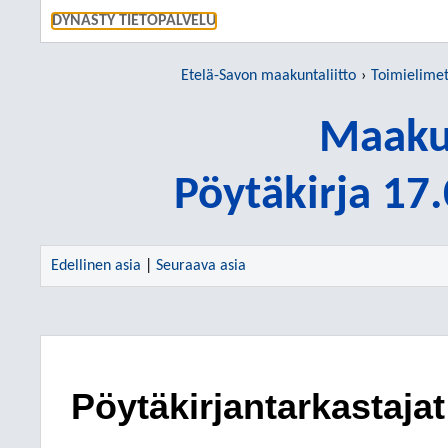
SIIRRY S
DYNASTY TIETOPALVELU
Etelä-Savon maakuntaliitto
Toimielime
Maakun
Pöytäkirja 17
Edellinen asia
|
Seuraava asia
Pöytäkirjantarkastajat