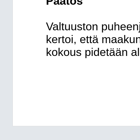
Päätös
Valtuuston puheenj
kertoi, että maaku
kokous pidetään alu