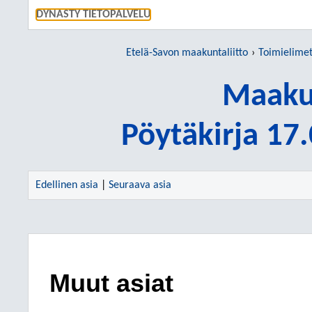
SIIRRY S
DYNASTY TIETOPALVELU
Etelä-Savon maakuntaliitto
Toimielime
Maakun
Pöytäkirja 17
Edellinen asia
|
Seuraava asia
Muut asiat