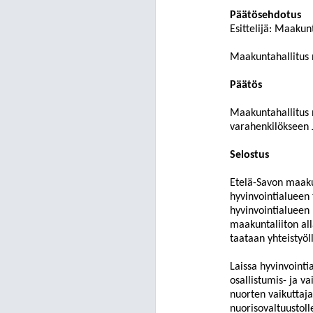
Päätösehdotus
Esittelijä:
Maakunt
Maakuntahallitus 
Päätös
Maakuntahallitus 
varahenkilökseen
Selostus
Etelä-Savon maaku
hyvinvointialueen 
hyvinvointialueen
maakuntaliiton al
taataan yhteistyöl
Laissa hyvinvointi
osallistumis- ja v
nuorten vaikuttaj
nuorisovaltuustoll