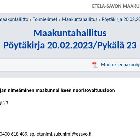
SIIRRY SUORAAN PÄÄSISÄLTÖÖN
ETELÄ-SAVON MAAKUN
maakuntaliitto
Toimielimet
Maakuntahallitus
Pöytäkirja 20.02.2
Maakuntahallitus
Pöytäkirja 20.02.2023/Pykälä 23
Muutoksenhakuohj
ajan nimeäminen maakunnalliseen nuorisovaltuustoon
§ 23
. 0400 618 489, sp. etunimi.sukunimi@esavo.fi