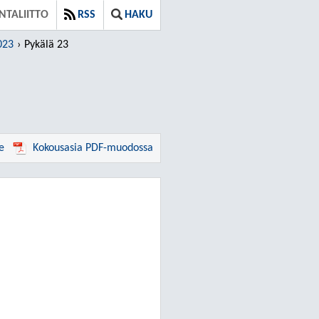
TALIITTO
RSS
HAKU
023
Pykälä 23
e
Kokousasia PDF-muodossa