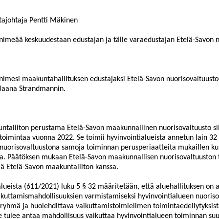
ajohtaja Pentti Mäkinen
nimeää keskuudestaan edustajan ja tälle varaedustajan Etelä-Savon n
nimesi maakuntahallituksen edustajaksi Etelä-Savon nuorisovaltuusto
 Jaana Strandmannin.
ntaliiton perustama Etelä-Savon maakunnallinen nuorisovaltuusto siir
toimintaa vuonna 2022. Se toimii hyvinvointialueista annetun lain 32
 nuorisovaltuustona samoja toiminnan perusperiaatteita mukaillen ku
la. Päätöksen mukaan Etelä-Savon maakunnallisen nuorisovaltuuston
lä Etelä-Savon maakuntaliiton kanssa.
alueista (611/2021) luku 5 § 32 määritetään, että aluehallituksen on 
aikuttamismahdollisuuksien varmistamiseksi hyvinvointialueen nuoriso
aryhmä ja huolehdittava vaikuttamistoimielimen toimintaedellytyksis
e tulee antaa mahdollisuus vaikuttaa hyvinvointialueen toiminnan suu