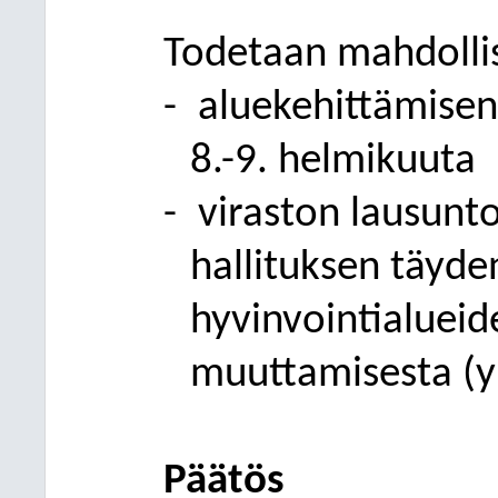
Todetaan mahdollis
-
aluekehittämisen
8.-9. helmikuuta
-
viraston lausunt
hallituksen täyde
hyvinvointialueid
muuttamisesta (yl
Päätös