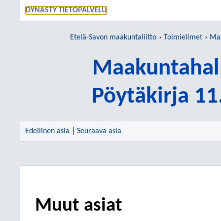
SIIRRY S
DYNASTY TIETOPALVELU
Etelä-Savon maakuntaliitto
Toimielimet
Maa
Maakuntahall
Pöytäkirja 1
Edellinen asia
|
Seuraava asia
Muut asiat