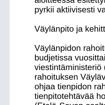
aloitteessa esitetty
pyrkii aktiivisesti 
Väylänpito ja kehi
Väylänpidon rahoit
budjetissa vuositta
viestintäministeriö
rahoituksen Väyläv
ohjaa tienpidon rah
tienpitotehtävää ho