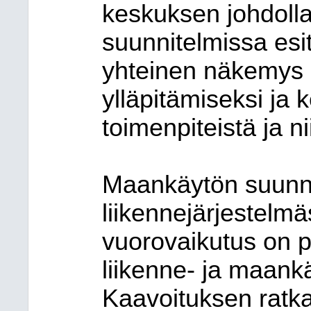
keskuksen johdolla
suunnitelmissa esi
yhteinen näkemys l
ylläpitämiseksi ja k
toimenpiteistä ja ni
Maankäytön suunni
liikennejärjestelm
vuorovaikutus on p
liikenne- ja maankä
Kaavoituksen ratkai