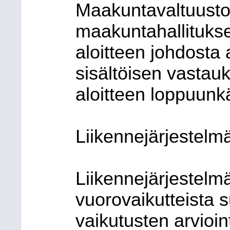
Maakuntavaltuusto
maakuntahallituks
aloitteen johdost
sisältöisen vastauk
aloitteen loppuunkä
Liikennejärjestelm
Liikennejärjestelm
vuorovaikutteista s
vaikutusten arvioin