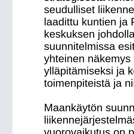
seudulliset liiken
laadittu kuntien j
keskuksen johdolla
suunnitelmissa esi
yhteinen näkemys l
ylläpitämiseksi ja k
toimenpiteistä ja ni
Maankäytön suunni
liikennejärjestelm
vuorovaikutus on p