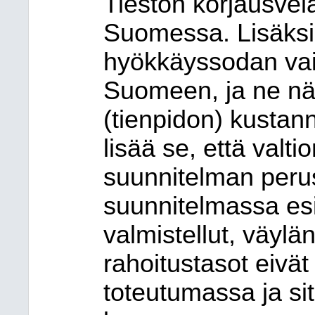
Tiestön korjausve
Suomessa. Lisäksi
hyökkäyssodan vai
Suomeen, ja ne n
(tienpidon) kustan
lisää se, että valti
suunnitelman perus
suunnitelmassa esi
valmistellut, väylä
rahoitustasot eivät
toteutumassa ja sit