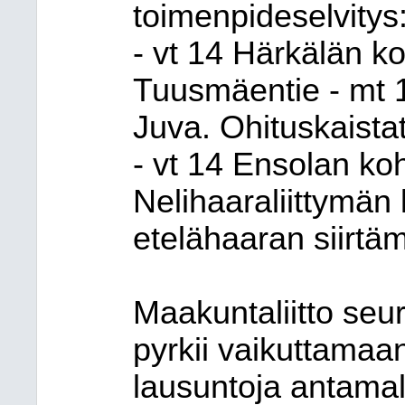
toimenpideselvitys
- vt 14 Härkälän ko
Tuusmäentie - mt 
Juva. Ohituskaistat 
- vt 14 Ensolan ko
Nelihaaraliittymän 
etelähaaran siirtä
Maakuntaliitto seur
pyrkii vaikuttamaan
lausuntoja antamall