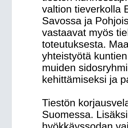
valtion tieverkolla
Savossa ja Pohjoi
vastaavat myös tie
toteutuksesta. Maak
yhteistyötä kuntie
muiden sidosryhmi
kehittämiseksi ja 
Tiestön korjausve
Suomessa. Lisäksi
hyökkäyssodan vai