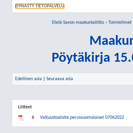
SIIRRY S
DYNASTY TIETOPALVELU
Etelä-Savon maakuntaliitto
Toimielimet
Maakun
Pöytäkirja 15
Edellinen asia
|
Seuraava asia
Liitteet
6
Valtuustoaloite perussuomalaiset 07062022