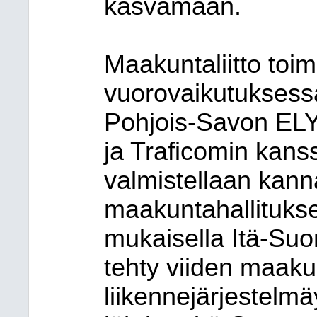
kasvamaan.
Maakuntaliitto toimi
vuorovaikutuksessa
Pohjois-Savon ELY
ja Traficomin kans
valmistellaan kann
maakuntahallituksel
mukaisella Itä-Suo
tehty viiden maakun
liikennejärjestelm