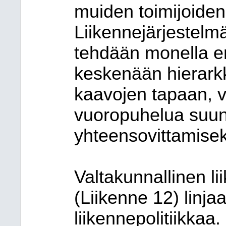
muiden toimijoiden
Liikennejärjestelmä
tehdään monella eri
keskenään hierark
kaavojen tapaan, v
vuoropuhelua suun
yhteensovittamisek
Valtakunnallinen l
(Liikenne 12) linja
liikennepolitiikka