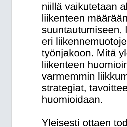
niillä vaikutetaan
liikenteen määrään
suuntautumiseen, l
eri liikennemuotoj
työnjakoon. Mitä y
liikenteen huomioint
varmemmin liikkumis
strategiat, tavoitte
huomioidaan.
Yleisesti ottaen to