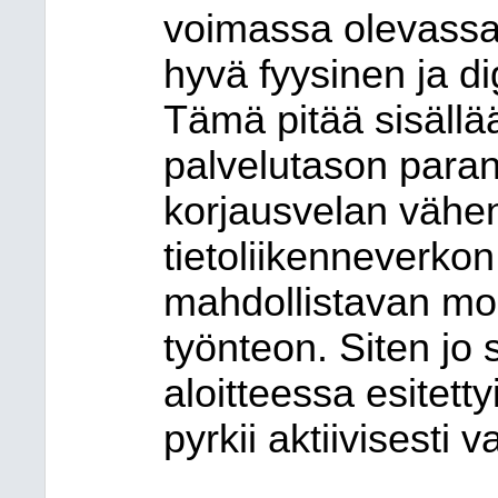
voimassa olevassa 
hyvä fyysinen ja di
Tämä pitää sisäll
palvelutason para
korjausvelan vähen
tietoliikenneverkon 
mahdollistavan mo
työnteon. Siten jo 
aloitteessa esitetty
pyrkii aktiivisesti 