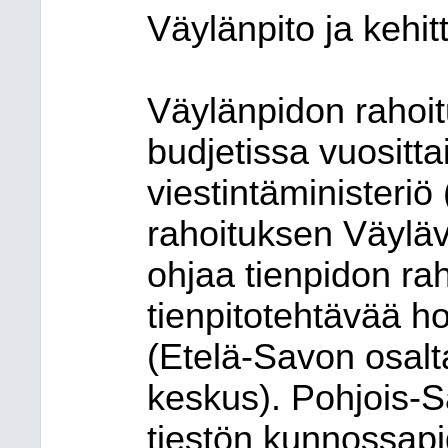
Väylänpito ja kehi
Väylänpidon rahoit
budjetissa vuositta
viestintäministeriö
rahoituksen Väyläv
ohjaa tienpidon rah
tienpitotehtävää ho
(Etelä-Savon osal
keskus). Pohjois-
tiestön kunnossapi