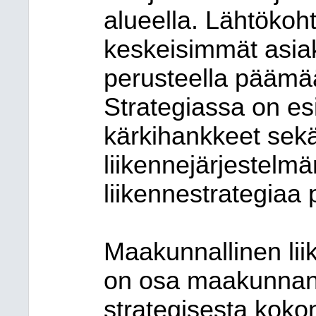
alueella. Lähtökoht
keskeisimmät asiak
perusteella päämäär
Strategiassa on es
kärkihankkeet sekä
liikennejärjestelm
liikennestrategiaa 
Maakunnallinen lii
on osa maakunnan
strategisesta koko