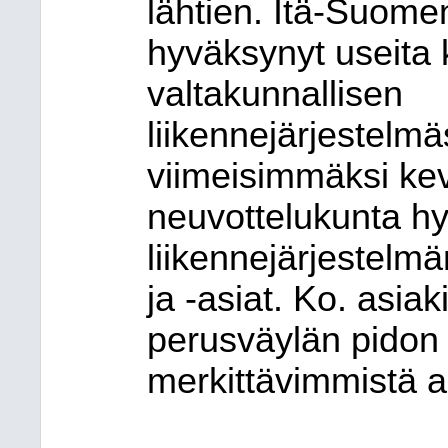
lähtien. Itä-Suome
hyväksynyt useita 
valtakunnallisen
liikennejärjestelm
viimeisimmäksi kev
neuvottelukunta h
liikennejärjestelm
ja -asiat. Ko. asiak
perusväylän pidon r
merkittävimmistä as