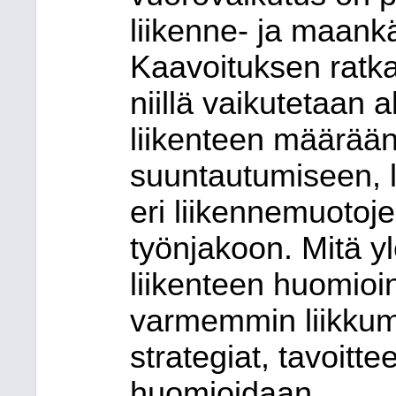
liikenne- ja maankä
Kaavoituksen ratkai
niillä vaikutetaan
liikenteen määrään
suuntautumiseen, l
eri liikennemuotoj
työnjakoon. Mitä y
liikenteen huomioint
varmemmin liikkumis
strategiat, tavoitte
huomioidaan.