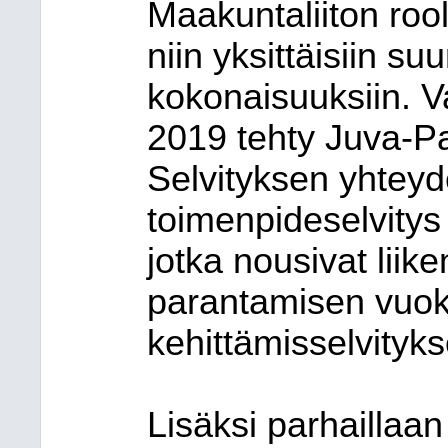
Maakuntaliiton roo
niin yksittäisiin su
kokonaisuuksiin. V
2019 tehty Juva-Pa
Selvityksen yhteyd
toimenpideselvity
jotka nousivat liik
parantamisen vuoks
kehittämisselvityks
Lisäksi parhaillaa