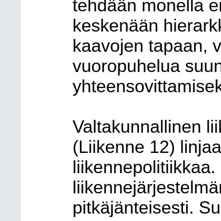
tehdään monella eri
keskenään hierark
kaavojen tapaan, v
vuoropuhelua suun
yhteensovittamisek
Valtakunnallinen l
(Liikenne 12) linja
liikennepolitiikka
liikennejärjestelmä
pitkäjänteisesti. S