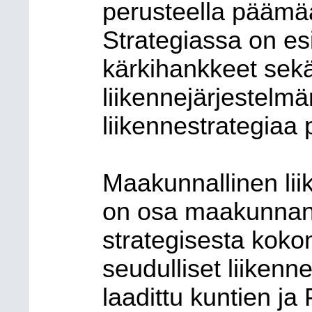
perusteella päämäär
Strategiassa on es
kärkihankkeet sekä
liikennejärjestelm
liikennestrategiaa 
Maakunnallinen lii
on osa maakunnan
strategisesta koko
seudulliset liiken
laadittu kuntien j