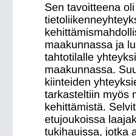
Sen tavoitteena oli
tietoliikenneyhteyk
kehittämismahdolli
maakunnassa ja lu
tahtotilalle yhteyk
maakunnassa. Suun
kiinteiden yhteyksi
tarkasteltiin myös 
kehittämistä. Selvi
etujoukoissa laaja
tukihauissa, jotka 