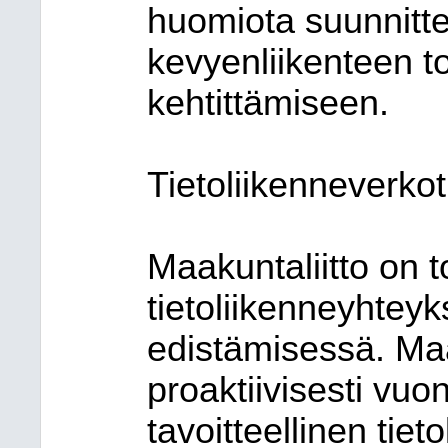
huomiota suunnitt
kevyenliikenteen t
kehtittämiseen.
Tietoliikenneverkot
Maakuntaliitto on to
tietoliikenneyhtey
edistämisessä. Maak
proaktiivisesti vu
tavoitteellinen tiet