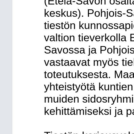
(Etelä-Savon osal
keskus). Pohjois-
tiestön kunnossapi
valtion tieverkolla
Savossa ja Pohjoi
vastaavat myös tie
toteutuksesta. Maak
yhteistyötä kuntie
muiden sidosryhmi
kehittämiseksi ja 