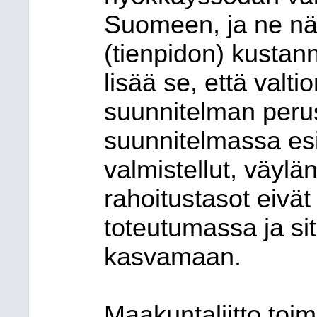
Suomeen, ja ne n
(tienpidon) kustan
lisää se, että valti
suunnitelman perus
suunnitelmassa esi
valmistellut, väylä
rahoitustasot eivät
toteutumassa ja sit
kasvamaan.
Maakuntaliitto toimi