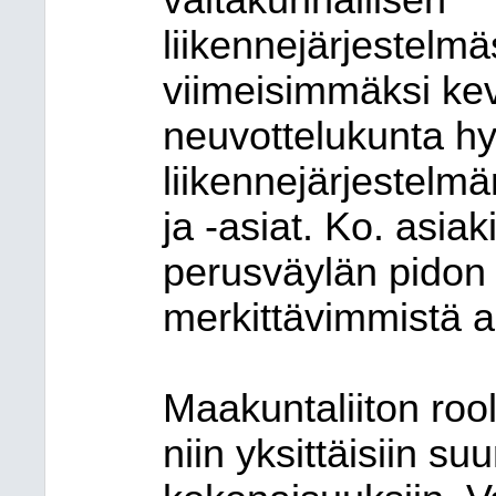
valtakunnallisen
liikennejärjestelm
viimeisimmäksi kev
neuvottelukunta h
liikennejärjestelm
ja -asiat. Ko. asiak
perusväylän pidon r
merkittävimmistä as
Maakuntaliiton roo
niin yksittäisiin su