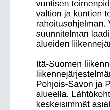
vuotisen toimenpid
valtion ja kuntien 
rahoitusohjelman. 
suunnitelman laad
alueiden liikennej
Itä-Suomen liiken
liikennejärjestelmä
Pohjois-Savon ja 
alueella. Lähtökoht
keskeisimmät asiak