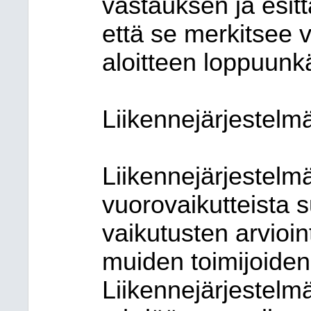
vastauksen ja esit
että se merkitsee 
aloitteen loppuunkä
Liikennejärjestelm
Liikennejärjestelm
vuorovaikutteista s
vaikutusten arvioin
muiden toimijoiden
Liikennejärjestelmä