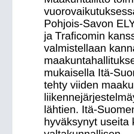
vuorovaikutuksessa
Pohjois-Savon ELY
ja Traficomin kans
valmistellaan kann
maakuntahallituksel
mukaisella Itä-Suo
tehty viiden maakun
liikennejärjestelm
lähtien. Itä-Suome
hyväksynyt useita 