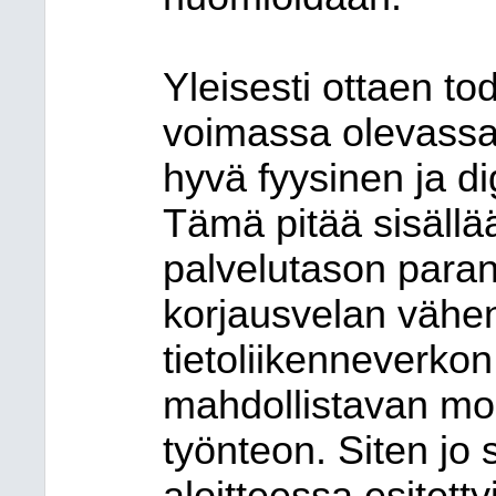
Yleisesti ottaen to
voimassa olevassa 
hyvä fyysinen ja di
Tämä pitää sisäll
palvelutason para
korjausvelan vähen
tietoliikenneverkon 
mahdollistavan mo
työnteon. Siten jo 