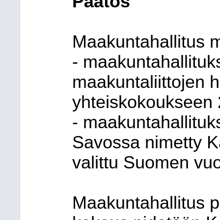
Päätös
Maakuntahallitus me
- maakuntahallituk
maakuntaliittojen 
yhteiskokoukseen 
- maakuntahallituk
Savossa nimetty K
valittu Suomen vuo
Maakuntahallitus pä