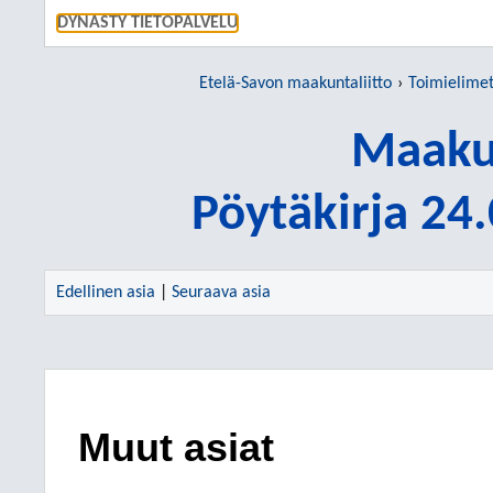
SIIRRY S
DYNASTY TIETOPALVELU
Etelä-Savon maakuntaliitto
Toimielime
Maakun
Pöytäkirja 24
Edellinen asia
|
Seuraava asia
Muut asiat