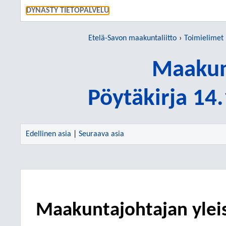
SIIRRY S
DYNASTY TIETOPALVELU
Etelä-Savon maakuntaliitto
Toimielimet
Maakun
Pöytäkirja 14
Edellinen asia
|
Seuraava asia
Maakuntajohtajan ylei