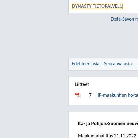
DYNASTY TIETOPALVELU
Etelä-Savon m
Edellinen asia
|
Seuraava asia
Liitteet
7
IP-maakuntien ho-t
Itä- ja Pohjois-Suomen neuv
Maakuntahallitus
21.11.2022