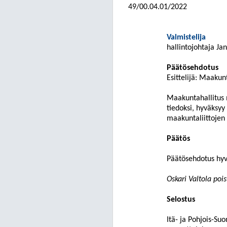
49/00.04.01/2022
Valmistelija
hallintojohtaja J
Päätösehdotus
Esittelijä:
Maakunt
Maakuntahallitus m
tiedoksi, hyväksyy
maakuntaliittojen
Päätös
Päätösehdotus hyvä
Oskari Valtola poi
Selostus
Itä- ja Pohjois-Su