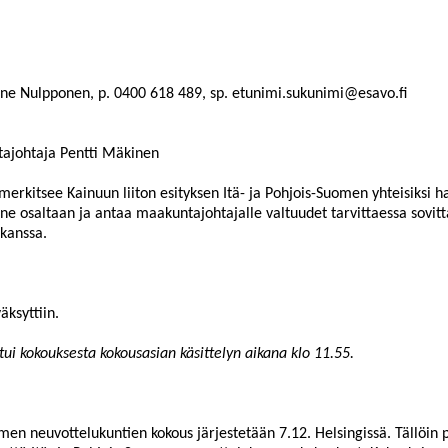
anne Nulpponen, p. 0400 618 489, sp. etunimi.sukunimi@esavo.fi
ajohtaja Pentti Mäkinen
erkitsee Kainuun liiton esityksen Itä- ja Pohjois-Suomen yhteisiksi ha
 ne osaltaan ja antaa maakuntajohtajalle valtuudet tarvittaessa sovit
 kanssa.
ksyttiin.
stui kokouksesta kokousasian käsittelyn aikana klo 11.55.
omen neuvottelukuntien kokous järjestetään 7.12. Helsingissä. Tällöin