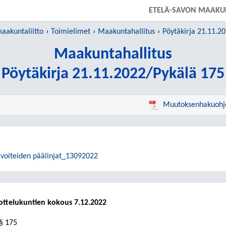
SIIRRY SUORAAN PÄÄSISÄLTÖÖN
ETELÄ-SAVON MAAKUN
aakuntaliitto
Toimielimet
Maakuntahallitus
Pöytäkirja 21.11.2
Maakuntahallitus
Pöytäkirja 21.11.2022/Pykälä 175
Muutoksenhakuohj
avoiteiden päälinjat_13092022
ottelukuntien kokous 7.12.2022
§ 175