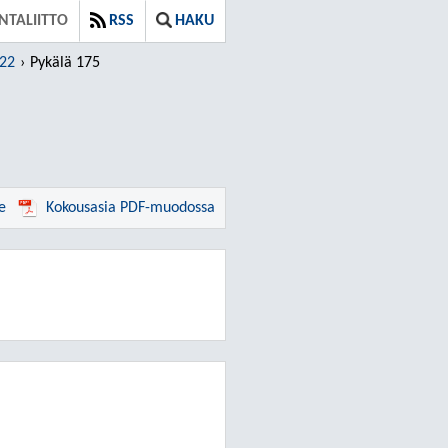
TALIITTO
RSS
HAKU
022
Pykälä 175
e
Kokousasia PDF-muodossa