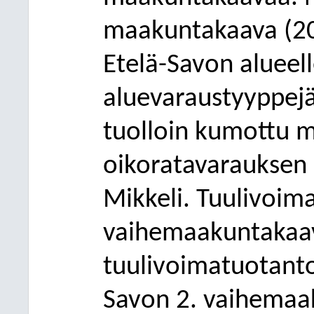
maakuntakaava (201
Etelä-Savon alueelle
aluevaraustyyppejä
tuolloin kumottu mu
oikoratavarauksen o
Mikkeli. Tuulivoima
vaihemaakuntakaav
tuulivoimatuotanto
Savon 2. vaihemaa