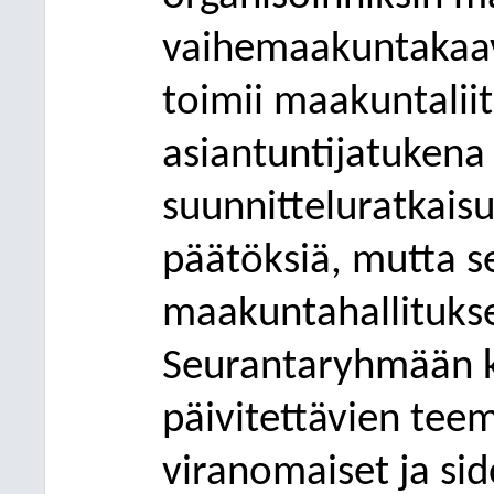
vaihemaakuntakaav
toimii maakuntaliit
asiantuntijatukena 
suunnitteluratkais
päätöksiä, mutta se
maakuntahallituks
Seurantaryhmään k
päivitettävien tee
viranomaiset ja sid