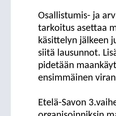
Osallistumis- ja ar
tarkoitus asettaa 
käsittelyn jälkeen j
siitä lausunnot. L
pidetään maankäyt
ensimmäinen vira
Etelä-Savon 3.vai
organisoinniksin m