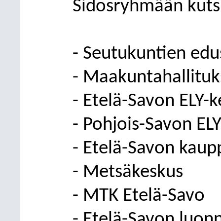
Sidosryhmään kuts
- Seutukuntien edu
- Maakuntahallituk
- Etelä-Savon ELY-
- Pohjois-Savon ELY
- Etelä-Savon kau
- Metsäkeskus
- MTK Etelä-Savo
-
Etelä-Savon luonn