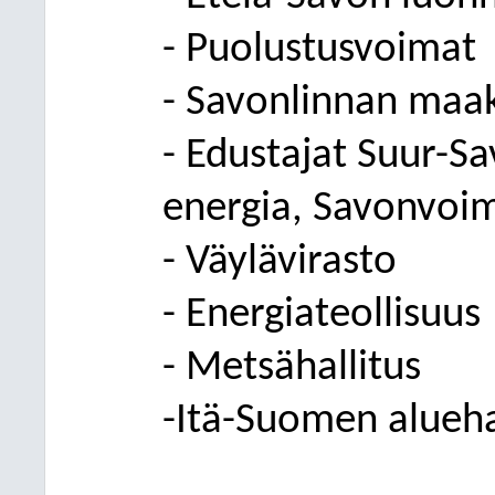
- Puolustusvoimat
- Savonlinnan ma
- Edustajat Suur-S
energia, Savonvoi
- Väylävirasto
- Energiateollisuus
- Metsähallitus
-Itä-Suomen alueha