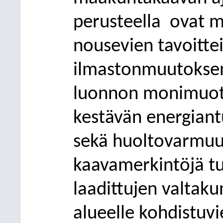
perusteella
ovat m
nousevien tavoitte
ilmastonmuutoksen 
luonnon monimuot
kestävän energian
sekä huoltovarmuu
kaavamerkintöjä t
laadittujen valtaku
alueelle kohdistuvi