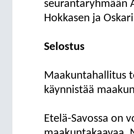
seurantaryhmään A
Hokkasen ja Oskari
Selostus
Maakuntahallitus t
käynnistää maakunt
Etelä-Savossa on 
maakuntakaavaa. N