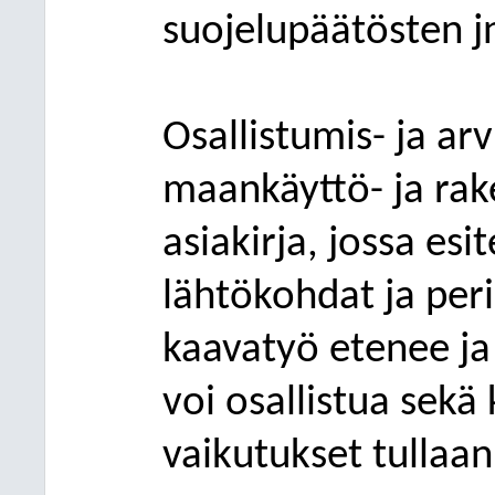
suojelupäätösten jn
Osallistumis- ja arv
maankäyttö- ja ra
asiakirja, jossa es
lähtökohdat ja peri
kaavatyö etenee ja
voi osallistua sekä
vaikutukset tulla
an