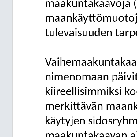
maakuntakaavoja (3
maankäyttömuotoj
tulevaisuuden tarp
Vaihemaakuntakaav
nimenomaan päivitt
kiireellisimmiksi k
merkittävän maan
käytyjen sidosryhm
maakuntakaavan aj