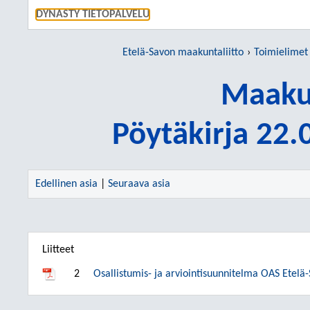
SIIRRY S
DYNASTY TIETOPALVELU
Etelä-Savon maakuntaliitto
Toimielimet
Maakun
Pöytäkirja 22
Edellinen asia
|
Seuraava asia
Liitteet
2
Osallistumis- ja arviointisuunnitelma OAS Etel