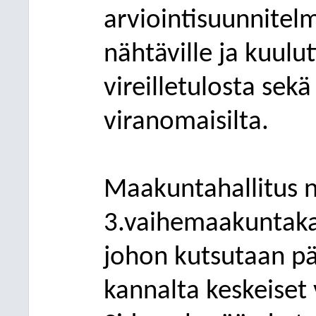
arviointisuunnitelm
nähtäville ja kuulu
vireilletulosta sek
viranomaisilta.
Maakuntahallitus 
3.vaihemaakuntaka
johon kutsutaan pä
kannalta keskeiset