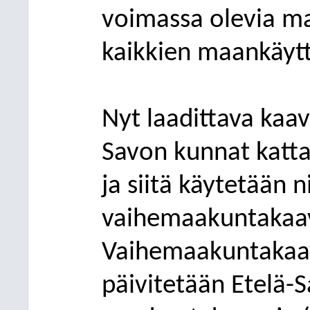
voimassa olevia m
kaikkien maankäyt
Nyt laadittava kaav
Savon kunnat katt
ja siitä käytetään 
vaihemaakuntakaa
Vaihemaakuntakaav
päivitetään
Etelä-