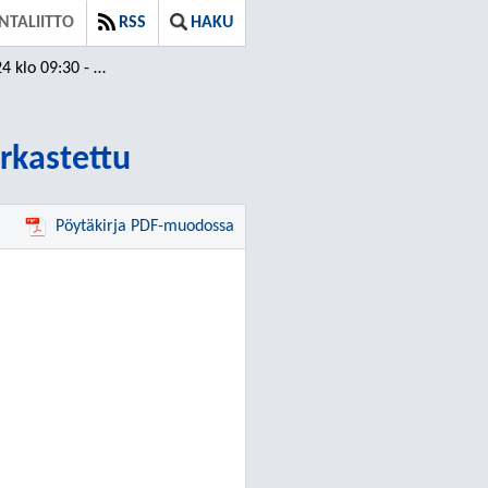
TALIITTO
RSS
HAKU
 - 11:17 / Tarkastettu
arkastettu
Pöytäkirja PDF-muodossa