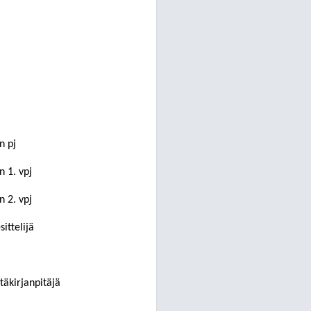
n pj
 1. vpj
 2. vpj
ittelijä
täkirjanpitäjä