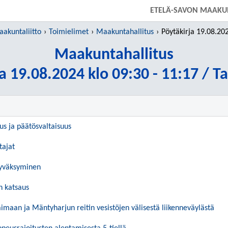
SIIRRY SUORAAN PÄÄSISÄLTÖÖN
ETELÄ-SAVON MAAKUN
aakuntaliitto
Toimielimet
Maakuntahallitus
Pöytäkirja 19.08.2024 klo 09:30
Maakuntahallitus
a 19.08.2024 klo 09:30 - 11:17 / T
uus ja päätösvaltaisuus
tajat
hyväksyminen
 katsaus
aimaan ja Mäntyharjun reitin vesistöjen välisestä liikenneväylästä