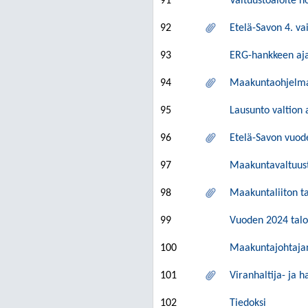
91
Valtuustoaloite n
92
Etelä-Savon 4. v
93
ERG-hankkeen aja
94
Maakuntaohjelman
95
Lausunto valtion 
96
Etelä-Savon vuod
97
Maakuntavaltuust
98
Maakuntaliiton ta
99
Vuoden 2024 talo
100
Maakuntajohtajan
101
Viranhaltija- ja 
102
Tiedoksi