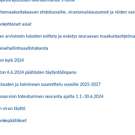
opeusrajoitusten alentamisesta 5-tiellä
aihemaakuntakaavan ehdotusvaihe, viranomaislausunnot ja niiden vas
nkohtaiset asiat
 arvioinnin tulosten esittely ja evästys seuraavan maakuntaohjelma
aluehallintouudistuksesta
en kylä 2024
on 6.6.2024 päätösten täytäntöönpano
louden ja toiminnan suunnittelu vuosille 2025-2027
usarvion toteutumisen seuranta ajalta 1.1.-30.6.2024
 viran täyttö
hankepäätökset