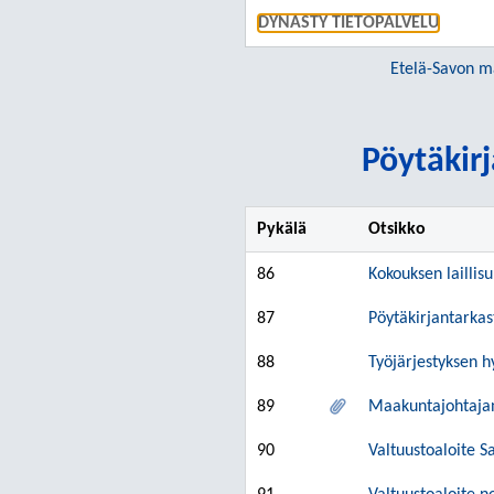
DYNASTY TIETOPALVELU
Etelä-Savon m
Pöytäkirj
Pykälä
Otsikko
86
Kokouksen laillis
87
Pöytäkirjantarkas
88
Työjärjestyksen 
89
Maakuntajohtajan
90
Valtuustoaloite S