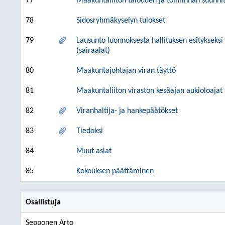
77
Maakuntaliiton talouden ja toiminnan suunnit
78
Sidosryhmäkyselyn tulokset
79
Lausunto luonnoksesta hallituksen esitykseksi 
(sairaalat)
80
Maakuntajohtajan viran täyttö
81
Maakuntaliiton viraston kesäajan aukioloajat
82
Viranhaltija- ja hankepäätökset
83
Tiedoksi
84
Muut asiat
85
Kokouksen päättäminen
Osallistuja
Sepponen Arto