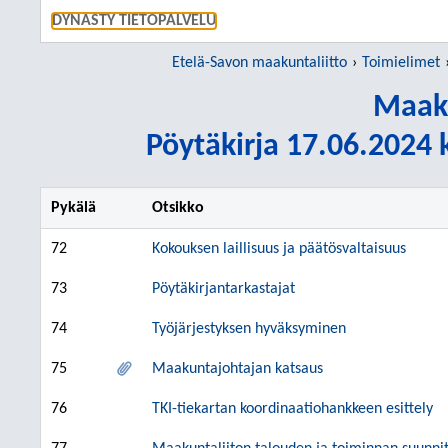
SIIRRY S
DYNASTY TIETOPALVELU
Etelä-Savon maakuntaliitto
Toimielimet
Maaku
Pöytäkirja 17.06.2024 k
Pykälä
Otsikko
72
Kokouksen laillisuus ja päätösvaltaisuus
73
Pöytäkirjantarkastajat
74
Työjärjestyksen hyväksyminen
75
Maakuntajohtajan katsaus
76
TKI-tiekartan koordinaatiohankkeen esittely